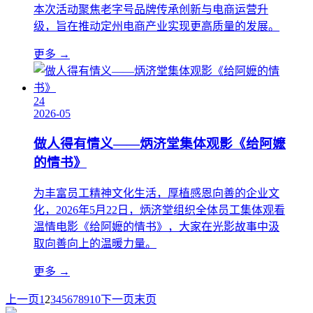
本次活动聚焦老字号品牌传承创新与电商运营升
级，旨在推动定州电商产业实现更高质量的发展。
更多 →
24
2026-05
做人得有情义——炳济堂集体观影《给阿嬷
的情书》
为丰富员工精神文化生活，厚植感恩向善的企业文
化，2026年5月22日，炳济堂组织全体员工集体观看
温情电影《给阿嬷的情书》，大家在光影故事中汲
取向善向上的温暖力量。
更多 →
上一页
1
2
3
4
5
6
7
8
9
10
下一页
末页