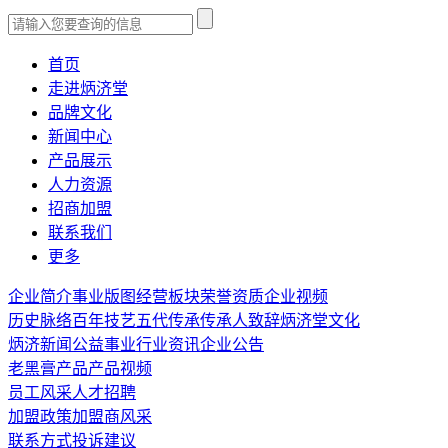
首页
走进炳济堂
品牌文化
新闻中心
产品展示
人力资源
招商加盟
联系我们
更多
企业简介
事业版图
经营板块
荣誉资质
企业视频
历史脉络
百年技艺
五代传承
传承人致辞
炳济堂文化
炳济新闻
公益事业
行业资讯
企业公告
老黑膏产品
产品视频
员工风采
人才招聘
加盟政策
加盟商风采
联系方式
投诉建议