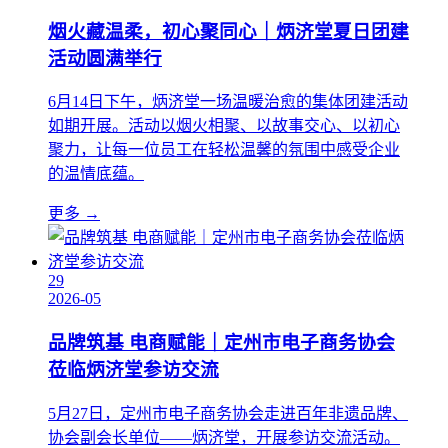
烟火藏温柔，初心聚同心｜炳济堂夏日团建
活动圆满举行
6月14日下午，炳济堂一场温暖治愈的集体团建活动
如期开展。活动以烟火相聚、以故事交心、以初心
聚力，让每一位员工在轻松温馨的氛围中感受企业
的温情底蕴。
更多 →
29
2026-05
品牌筑基 电商赋能｜定州市电子商务协会
莅临炳济堂参访交流
5月27日，定州市电子商务协会走进百年非遗品牌、
协会副会长单位——炳济堂，开展参访交流活动。