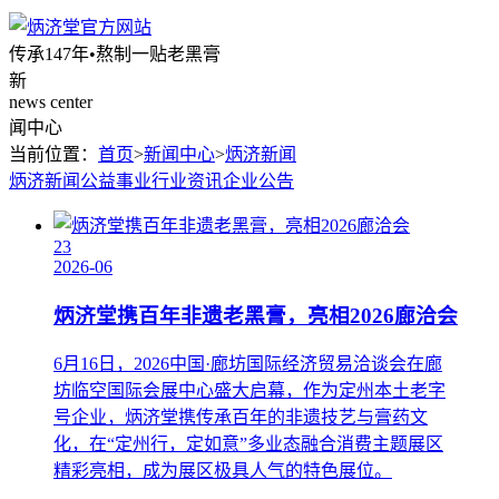
传承147年•熬制一贴老黑膏
新
news center
闻中心
当前位置：
首页
>
新闻中心
>
炳济新闻
炳济新闻
公益事业
行业资讯
企业公告
23
2026-06
炳济堂携百年非遗老黑膏，亮相2026廊洽会
6月16日，2026中国·廊坊国际经济贸易洽谈会在廊
坊临空国际会展中心盛大启幕，作为定州本土老字
号企业，炳济堂携传承百年的非遗技艺与膏药文
化，在“定州行，定如意”多业态融合消费主题展区
精彩亮相，成为展区极具人气的特色展位。