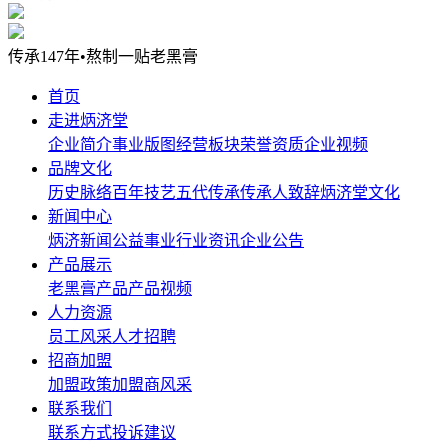
传承147年•熬制一贴老黑膏
首页
走进炳济堂
企业简介
事业版图
经营板块
荣誉资质
企业视频
品牌文化
历史脉络
百年技艺
五代传承
传承人致辞
炳济堂文化
新闻中心
炳济新闻
公益事业
行业资讯
企业公告
产品展示
老黑膏产品
产品视频
人力资源
员工风采
人才招聘
招商加盟
加盟政策
加盟商风采
联系我们
联系方式
投诉建议