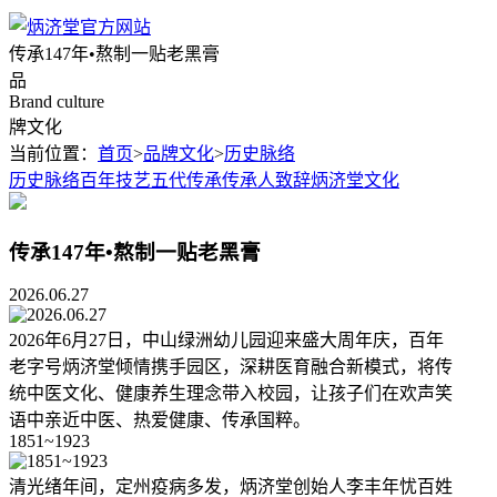
传承147年•熬制一贴老黑膏
品
Brand culture
牌文化
当前位置：
首页
>
品牌文化
>
历史脉络
历史脉络
百年技艺
五代传承
传承人致辞
炳济堂文化
传承147年•熬制一贴老黑膏
2026.06.27
2026年6月27日，中山绿洲幼儿园迎来盛大周年庆，百年
老字号炳济堂倾情携手园区，深耕医育融合新模式，将传
统中医文化、健康养生理念带入校园，让孩子们在欢声笑
语中亲近中医、热爱健康、传承国粹。
1851~1923
清光绪年间，定州疫病多发，炳济堂创始人李丰年忧百姓