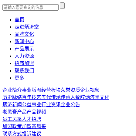
首页
走进炳济堂
品牌文化
新闻中心
产品展示
人力资源
招商加盟
联系我们
更多
企业简介
事业版图
经营板块
荣誉资质
企业视频
历史脉络
百年技艺
五代传承
传承人致辞
炳济堂文化
炳济新闻
公益事业
行业资讯
企业公告
老黑膏产品
产品视频
员工风采
人才招聘
加盟政策
加盟商风采
联系方式
投诉建议