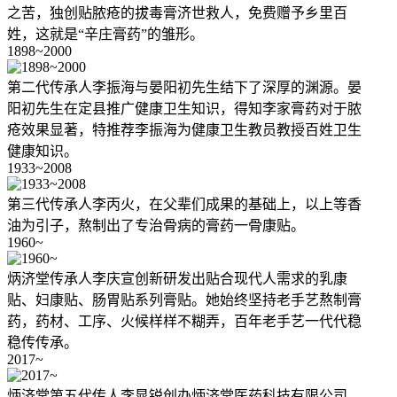
之苦，独创贴脓疮的拔毒膏济世救人，免费赠予乡里百
姓，这就是“辛庄膏药”的雏形。
1898~2000
第二代传承人李振海与晏阳初先生结下了深厚的渊源。晏
阳初先生在定县推广健康卫生知识，得知李家膏药对于脓
疮效果显著，特推荐李振海为健康卫生教员教授百姓卫生
健康知识。
1933~2008
第三代传承人李丙火，在父辈们成果的基础上，以上等香
油为引子，熬制出了专治骨病的膏药一骨康贴。
1960~
炳济堂传承人李庆宣创新研发出贴合现代人需求的乳康
贴、妇康贴、肠胃贴系列膏贴。她始终坚持老手艺熬制膏
药，药材、工序、火候样样不糊弄，百年老手艺一代代稳
稳传传承。
2017~
炳济堂第五代传人李晁锐创办炳济堂医药科技有限公司，