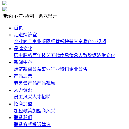
传承147年•熬制一贴老黑膏
首页
走进炳济堂
企业简介
事业版图
经营板块
荣誉资质
企业视频
品牌文化
历史脉络
百年技艺
五代传承
传承人致辞
炳济堂文化
新闻中心
炳济新闻
公益事业
行业资讯
企业公告
产品展示
老黑膏产品
产品视频
人力资源
员工风采
人才招聘
招商加盟
加盟政策
加盟商风采
联系我们
联系方式
投诉建议